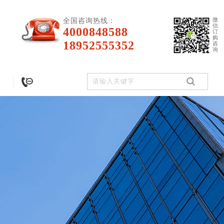
微
全国咨询热线：
信
4000848588
订
购
18952555352
咨
询