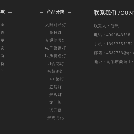
导航
产品分类
联系我们 /CON
首页
太阳能路灯
联系人：智恩
智恩
高杆灯
电话：4000848588
展示
交通信号灯
手机：18952555352
动态
电子警察杆
邮箱：4587758@qq.
案例
民族特色灯
地址：高邮市菱塘工
设备
组合花灯
我们
智慧路灯
LED路灯
庭院灯
景观灯
龙门架
诱导屏
景观亮化